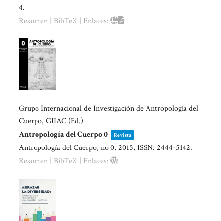
4
.
Resumen
|
BibTeX
|
Enlaces:
Grupo Internacional de Investigación de Antropología del
Cuerpo, GIIAC (Ed.)
Antropología del Cuerpo 0
Revista
Antropología del Cuerpo,
no 0,
2015
,
ISSN: 2444-5142
.
Resumen
|
BibTeX
|
Enlaces: