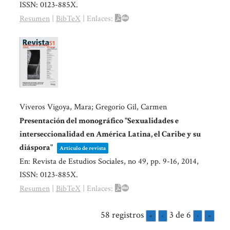
ISSN: 0123-885X
.
Resumen
|
BibTeX
|
Enlaces:
Viveros Vigoya, Mara; Gregorio Gil, Carmen
Presentación del monográfico "Sexualidades e
interseccionalidad en América Latina, el Caribe y su
diáspora"
Artículo de revista
En:
Revista de Estudios Sociales,
no 49,
pp. 9-16,
2014
,
ISSN: 0123-885X
.
Resumen
|
BibTeX
|
Enlaces:
58 registros
3 de 6
«
‹
›
»