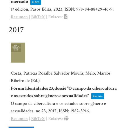
mercado
Libro
1ª edición,
Pasos Edita,
2023
,
ISBN: 978-84-88429-46-9
.
Resumen
|
BibTeX
|
Enlaces:
2017
Costa, Patrícia Rosalba Salvador Moura; Melo, Marcos
Ribeiro de (Ed.)
Fórum Identidades 23, dossiê "O campo da cibercultura
e os estudos sobre gênero e sexualidades"
Revista
O campo da cibercultura e os estudos sobre gênero e
sexualidades,
no 23,
2017
,
ISSN: 1982-3916
.
Resumen
|
BibTeX
|
Enlaces: