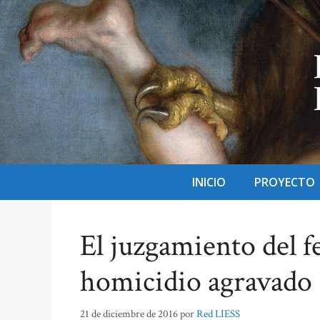
Saltar
al
contenido
INICIO
PROYECTO
El juzgamiento del 
homicidio agravado
21 de diciembre de 2016
por
Red LIESS