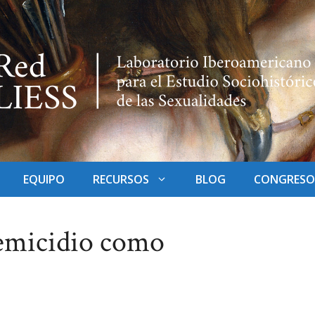
EQUIPO
RECURSOS
BLOG
CONGRESO
femicidio como