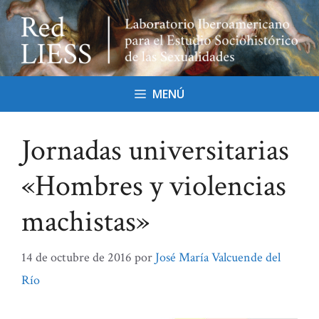
Saltar
al
contenido
MENÚ
Jornadas universitarias
«Hombres y violencias
machistas»
14 de octubre de 2016
por
José María Valcuende del
Río